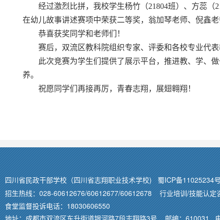
经过激烈比拼，我校学生杨竹（21804班）、方蕊（2
在幼儿故事讲述赛项中荣获二等奖，翁加琴老师、倪鑫老
恭喜获奖同学和老师们！
赛后，双流区教科院组织专家、评委和各校专业代表
此次竞赛为学生们提供了展示平台，推进教、学、做
养。
祝愿同学们再接再厉，青春志翔，展翅翱翔！
四川省民政干部学校（四川省志翔职业技术学校)
蜀ICP备11025234号
招生热线：028-60612676/60612677/60612678 行业培训/技能认定
食堂监督投诉电话：18030606550
地址：成都市双流区东升街道银河路7段志翔路3号 邮编：610031 电子邮